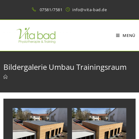
Zum
07581/7581
info@vita-bad.de
Inhalt
springen
MENÜ
Bildergalerie Umbau Trainingsraum